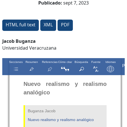
Publicado:
sept 7, 2023
HTML full text
XML
PDF
Contenido
Jacob Buganza
Universidad Veracruzana
principal
del
artículo